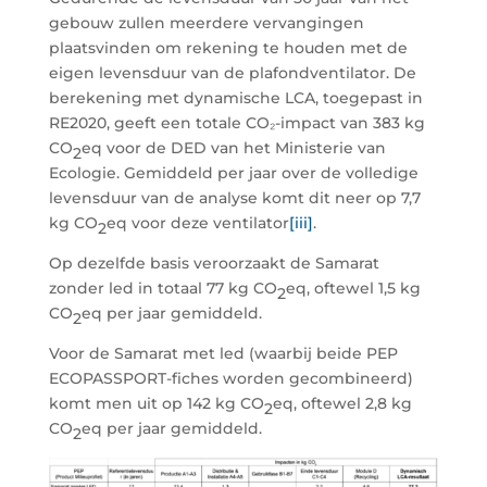
gebouw zullen meerdere vervangingen
plaatsvinden om rekening te houden met de
eigen levensduur van de plafondventilator. De
berekening met dynamische LCA, toegepast in
RE2020, geeft een totale CO₂-impact van 383 kg
CO
eq voor de DED van het Ministerie van
2
Ecologie. Gemiddeld per jaar over de volledige
levensduur van de analyse komt dit neer op 7,7
kg CO
eq voor deze ventilator
[iii]
.
2
Op dezelfde basis veroorzaakt de Samarat
zonder led in totaal 77 kg CO
eq, oftewel 1,5 kg
2
CO
eq per jaar gemiddeld.
2
Voor de Samarat met led (waarbij beide PEP
ECOPASSPORT
-fiches worden gecombineerd)
komt men uit op 142 kg CO
eq, oftewel 2,8 kg
2
CO
eq per jaar gemiddeld.
2