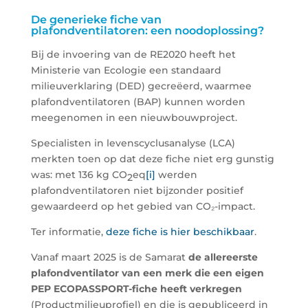
De generieke fiche van
plafondventilatoren: een noodoplossing?
Bij de invoering van de RE2020 heeft het
Ministerie van Ecologie een standaard
milieuverklaring (DED) gecreëerd, waarmee
plafondventilatoren (BAP) kunnen worden
meegenomen in een nieuwbouwproject.
Specialisten in levenscyclusanalyse (LCA)
merkten toen op dat deze fiche niet erg gunstig
was: met 136 kg CO
eq
[i]
werden
2
plafondventilatoren niet bijzonder positief
gewaardeerd op het gebied van CO₂-impact.
Ter informatie,
deze fiche is hier beschikbaar
.
Vanaf maart 2025 is de Samarat
de allereerste
plafondventilator van een merk die een eigen
PEP ECOPASSPORT-fiche heeft verkregen
(Productmilieuprofiel) en die is gepubliceerd in