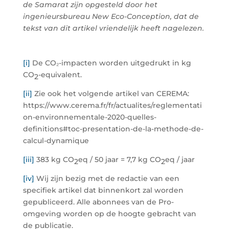
de Samarat zijn opgesteld door het
ingenieursbureau New Eco-Conception, dat de
tekst van dit artikel vriendelijk heeft nagelezen.
[i]
De CO₂-impacten worden uitgedrukt in kg
CO
-equivalent.
2
[ii]
Zie ook het volgende artikel van CEREMA:
https://www.cerema.fr/fr/actualites/reglementati
on-environnementale-2020-quelles-
definitions#toc-presentation-de-la-methode-de-
calcul-dynamique
[iii]
383 kg CO
eq / 50 jaar = 7,7 kg CO
eq / jaar
2
2
[iv]
Wij zijn bezig met de redactie van een
specifiek artikel dat binnenkort zal worden
gepubliceerd. Alle abonnees van de Pro-
omgeving worden op de hoogte gebracht van
de publicatie.