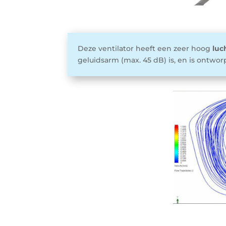
Deze ventilator heeft een zeer hoog
luc
geluidsarm (max. 45 dB) is, en is ontwo