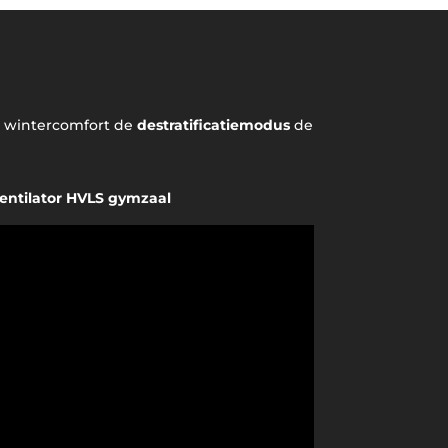
 in wintercomfort de
destratificatiemodus
de
entilator HVLS gymzaal