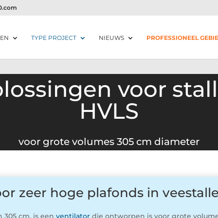
20.com
EN
TYPE PROJECT
NIEUWS
PROFESSIONEEL GEBI
plossingen voor stal
HVLS
voor grote volumes 305 cm diameter
oor zeer hoge plafonds in veestall
n 305 cm, is een
ventilator
die ontworpen is voor grote volum