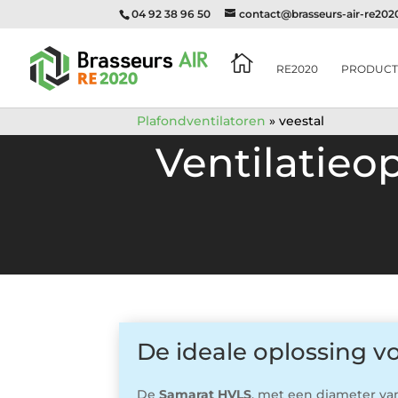
04 92 38 96 50
contact@brasseurs-air-re20

RE2020
PRODUCT
Plafondventilatoren
»
veestal
Ventilatieo
De ideale oplossing v
De
Samarat HVLS
, met een diameter va