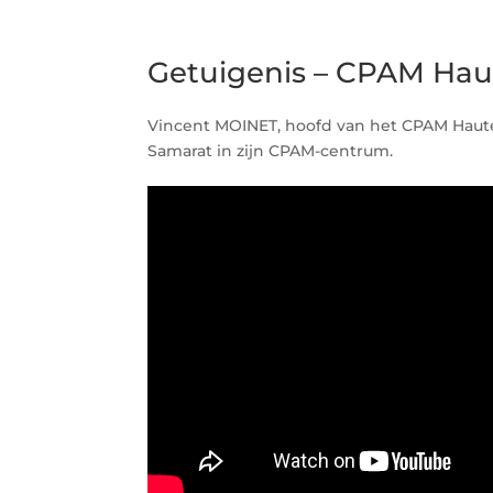
Getuigenis – CPAM Haut
Vincent MOINET, hoofd van het CPAM Haute-
Samarat in zijn CPAM-centrum.