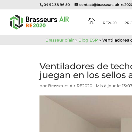
04 92 38 96 50
contact@brasseurs-air-re20

RE2020
PR
Brasseur d’air
»
Blog ESP
»
Ventiladores 
Ventiladores de tech
juegan en los sellos
por
Brasseurs Air RE2020
|
Mis à jour le 13/0