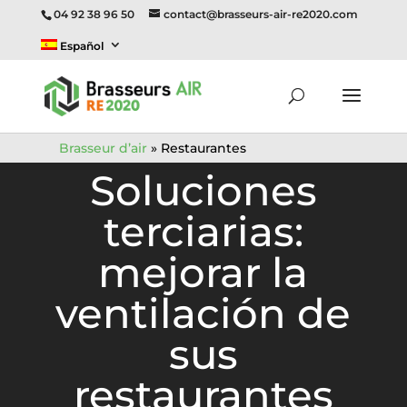
04 92 38 96 50
contact@brasseurs-air-re2020.com
Español
Brasseur d’air
»
Restaurantes
Soluciones
terciarias:
mejorar la
ventilación de
sus
restaurantes