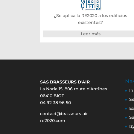
¿Se aplica la RE2020 a los edificios
existentes?
Leer más
Nav
SAS BRASSEURS D'AIR
La Noria 15, 806 route d'Antibes
In
06410 BIOT
S
04 92 38 96 50
Ex
contact@brasseurs-air-
S
re2020.com
Iz