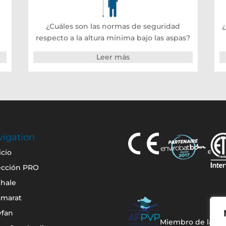
¿Cuáles son las normas de seguridad
¿
respecto a la altura mínima bajo las aspas?
Leer más
igation
icio
ección PRO
hale
amarat
yfan
Miembro de la A