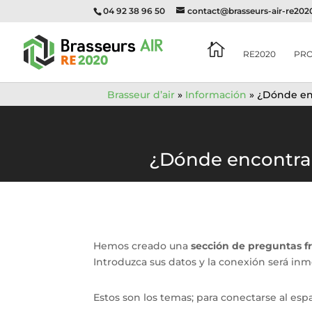
04 92 38 96 50
contact@brasseurs-air-re20

RE2020
PR
Brasseur d’air
»
Información
»
¿Dónde enc
¿Dónde encontrar
Hemos creado una
sección de preguntas f
Introduzca sus datos y la conexión será inme
Estos son los temas; para conectarse al espa