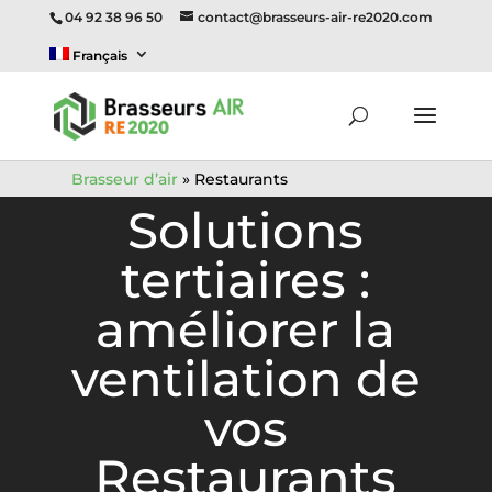
04 92 38 96 50
contact@brasseurs-air-re2020.com
Français
Brasseur d’air
»
Restaurants
Solutions
tertiaires :
améliorer la
ventilation de
vos
Restaurants