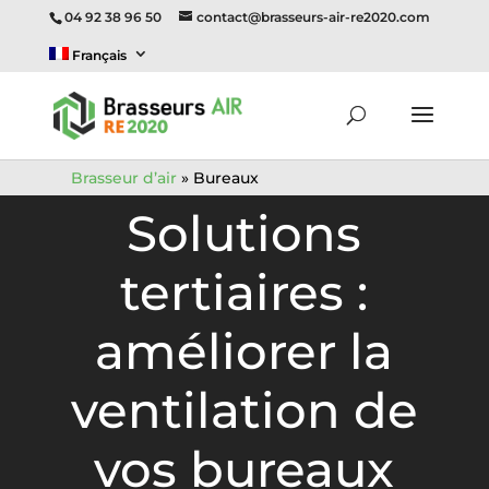
04 92 38 96 50
contact@brasseurs-air-re2020.com
Français
Brasseur d’air
»
Bureaux
Solutions
tertiaires :
améliorer la
ventilation de
vos bureaux