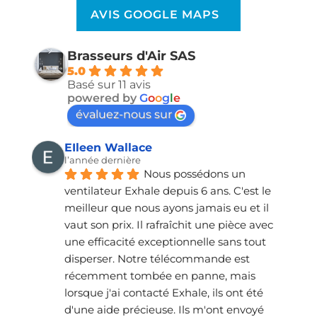
AVIS GOOGLE MAPS
Brasseurs d'Air SAS
5.0
Basé sur 11 avis
powered by
G
o
o
g
l
e
évaluez-nous sur
EIleen Wallace
l’année dernière
Nous possédons un 
ventilateur Exhale depuis 6 ans. C'est le 
meilleur que nous ayons jamais eu et il 
vaut son prix. Il rafraîchit une pièce avec 
une efficacité exceptionnelle sans tout 
disperser. Notre télécommande est 
récemment tombée en panne, mais 
lorsque j'ai contacté Exhale, ils ont été 
d'une aide précieuse. Ils m'ont envoyé 