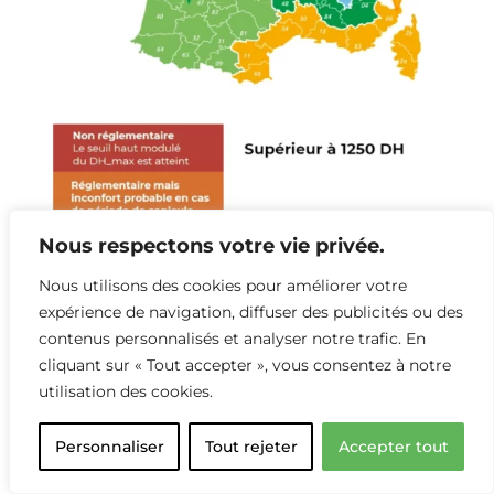
Nous respectons votre vie privée.
Nous utilisons des cookies pour améliorer votre
expérience de navigation, diffuser des publicités ou des
contenus personnalisés et analyser notre trafic. En
➔
Pour cette
variante le BET
a intégré 4
cliquant sur « Tout accepter », vous consentez à notre
brasseurs d’airs (1 séjour + 3 chambres) – Nous
utilisation des cookies.
recommandons que l’ensemble du logement
soit équipé en brasseurs d’air pour garantir le
Personnaliser
Tout rejeter
Accepter tout
confort d’été, avec cette technologie. L’action
d’un brasseur est limitée uniquement à la pièce