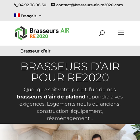
04 92 38 96 50
contact@brasseurs-air-re2020.com
Français
Brasseur d’air
BRASSEURS D’AIR
POUR RE2020
Quel que soit votre projet, l’un de nos
brasseurs d’air de plafond
répondra à vos
exigences. Logements neufs ou anciens,
construction, équipement,
réaménagement…