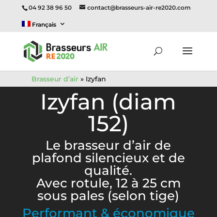
04 92 38 96 50
contact@brasseurs-air-re2020.com
Français
Brasseur d’air
»
Izyfan
Izyfan (diam
152)
Le brasseur d’air de
plafond silencieux et de
qualité.
Avec rotule, 12 à 25 cm
sous pales (selon tige)
Performant & économique