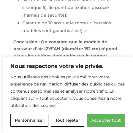
sismique 5): 3e point de fixation dissocié
(harnais de sécurité);
Garantie de 10 ans sur le moteur (certains
modèles sont garantis à vie).
»
Conclusion : On constate que le modèle de
brasseur d’air IZYFAN (diamètre 152 cm) répond
à tous les critères demandés par le rapport
BRISE.
Nous respectons votre vie privée.
Pour les surfaces avec une faible hauteur de
plafond (2m50), les brasseurs d’air affleurants
Nous utilisons des cookies pour améliorer votre
SAMARAT (diamètre 132 cm) répondent
expérience de navigation, diffuser des publicités ou des
également aux exigences mises en avant dans
contenus personnalisés et analyser notre trafic. En
le rapport BRISE.
cliquant sur « Tout accepter », vous consentez à notre
utilisation des cookies.
Nous avons également rédigé un guide gratuit
et téléchargeable sur le dimensionnement et le
Personnaliser
Tout rejeter
Accepter tout
calepinage des brasseurs d’air que vous pourrez
retrouvez ici :