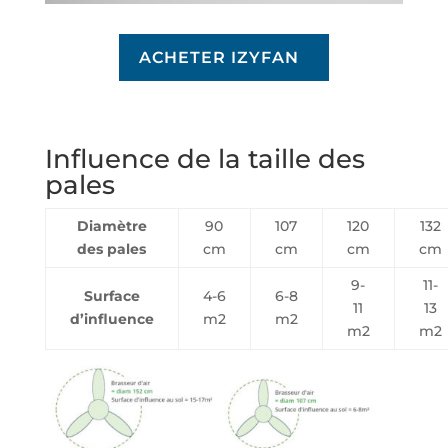
ACHETER IZYFAN
Influence de la taille des
pales
Diamètre
90
107
120
132
des pales
cm
cm
cm
cm
9-
11-
Surface
4-6
6-8
11
13
d’influence
m2
m2
m2
m2