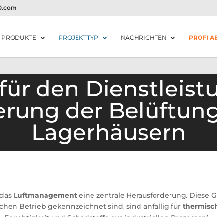
20.com
PRODUKTE
PROJEKTTYP
NACHRICHTEN
PROFI A
ür den Dienstleist
rung der Belüftung
Lagerhäusern
 das
Luftmanagement
eine zentrale Herausforderung. Diese 
hen Betrieb gekennzeichnet sind, sind anfällig für
thermisc