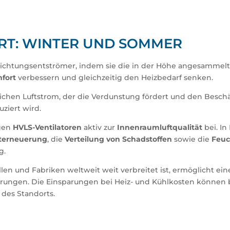
RT: WINTER UND SOMMER
ichtungsentströmer, indem sie die in der Höhe angesammelte
fort
verbessern und gleichzeitig den Heizbedarf senken.
ichen Luftstrom, der die Verdunstung fördert und den Beschäf
ziert wird.
agen
HVLS-Ventilatoren
aktiv zur
Innenraumluftqualität
bei. I
terneuerung
, die
Verteilung von Schadstoffen
sowie die
Feuc
g.
allen und Fabriken weltweit weit verbreitet ist, ermöglicht 
arungen. Die Einsparungen bei Heiz- und Kühlkosten können 
 des Standorts.