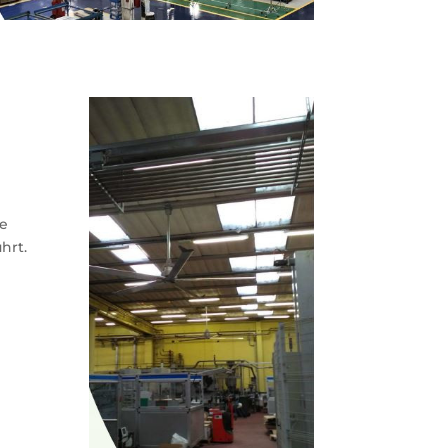
ie
hrt.