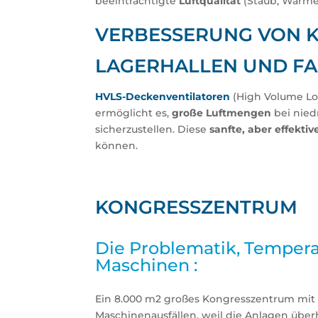
beeinträchtigte
Luftqualität
(Staub, Wärme,
VERBESSERUNG VON K
LAGERHALLEN UND FA
HVLS-Deckenventilatoren
(High Volume Lo
ermöglicht es,
große Luftmengen
bei nied
sicherzustellen. Diese
sanfte, aber effekti
können.
KONGRESSZENTRUM
Die Problematik, Temper
Maschinen :
Ein 8.000 m2 großes Kongresszentrum mit 
Maschinenausfällen, weil die Anlagen übe