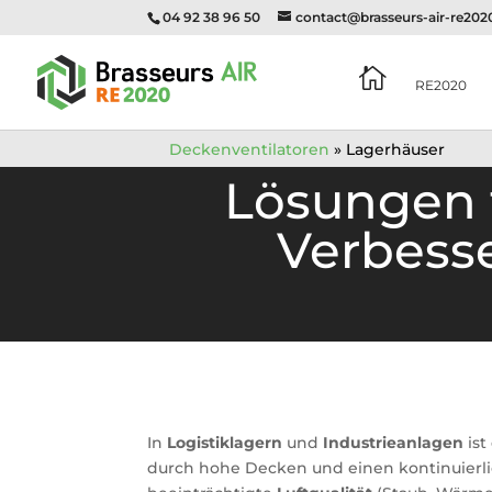
04 92 38 96 50
contact@brasseurs-air-re20

RE2020
Deckenventilatoren
»
Lagerhäuser
Lösungen f
Verbesse
In
Logistiklagern
und
Industrieanlagen
ist
durch hohe Decken und einen kontinuierlic