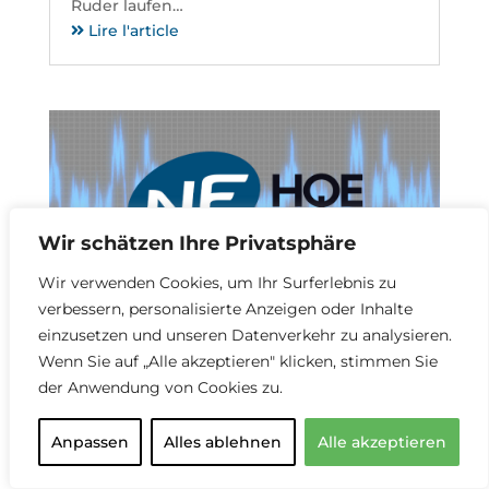
Ruder laufen…
Lire l'article
Wir schätzen Ihre Privatsphäre
Wir verwenden Cookies, um Ihr Surferlebnis zu
verbessern, personalisierte Anzeigen oder Inhalte
Akustik von Deckenventilatoren:
einzusetzen und unseren Datenverkehr zu analysieren.
Zoom auf das Label NF Habitat HQE
Wenn Sie auf „Alle akzeptieren" klicken, stimmen Sie
von
Brasseurs Air RE2020
|
Mis à jour le
der Anwendung von Cookies zu.
13/07/2026 | Publié le 09/03/2022
Die Aufnahme des Deckenventilators in die
Anpassen
Alles ablehnen
Alle akzeptieren
RE2020 veranlasste mehrere
Wohnungsbauunternehmen, uns nach den