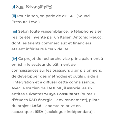
[i]
X
=10.log
(P
/P
)
dB
10
1
0
[ii]
Pour le son, on parle de dB SPL (Sound
Pressure Level)
[iii]
Selon toute vraisemblance, le téléphone a en
réalité été inventé par un Italien, Antonio Meucci,
dont les talents commerciaux et financiers
étaient inférieurs à ceux de Bell…
[iv]
Ce projet de recherche vise principalement à
enrichir le secteur du bâtiment de
connaissances sur les brasseurs d’air plafonniers,
de développer des méthodes et outils d’aide à
l’intégration et à diffuser cette connaissance.
Avec le soutien de l’ADEME, il associe les six
entités suivantes :
Surya Consultants
(bureau
d’études R&D énergie – environnement), pilote
du projet ;
LASA
: laboratoire privé en
acoustique ;
ISEA
(sociologue indépendant) ;