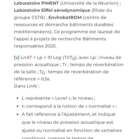
Laboratoire PIMENT
(Université de la Réunion) ;
Laboratoire Eiffel aérodynamique
(filiale du
groupe CSTB) ;
EnvirobatBDM
(centre de
ressources et démarche bâtiments durables
méditerranéens). Ce programme est lauréat de
l’appel à projets de recherche Bâtiments
responsables 2020.
[v]
LnAT = Lp + 10 Log (Tr/T
), avec Lp : niveau de
0
pression acoustique ; Tr : temps de réverbération
de la salle ; T
: temps de réverbération de
0
référence = 0.5s.
Dans LnAt :
L représente « Level », le niveau ;
n correspond à la notion de « normalisé » ;
A fait référence à l’Ajustement, et indique
que le niveau de pression acoustique est
ajusté ou normalisé en fonction de certaines
conditions, comme le temps de