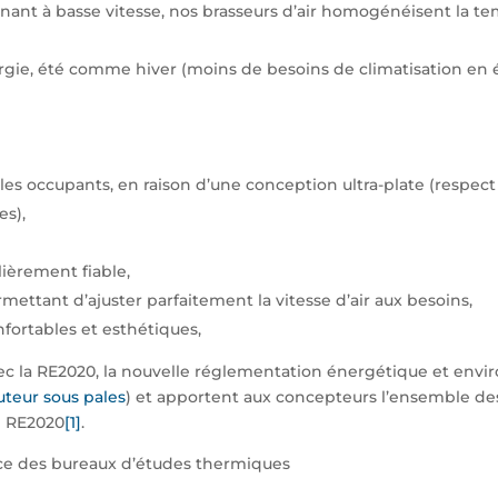
nant à basse vitesse, nos brasseurs d’air homogénéisent la tem
ie, été comme hiver (moins de besoins de climatisation en ét
t les occupants, en raison d’une conception ultra-plate (respec
es),
lièrement fiable,
mettant d’ajuster parfaitement la vitesse d’air aux besoins,
nfortables et esthétiques,
vec la RE2020, la nouvelle réglementation énergétique et envi
uteur sous pales
) et apportent aux concepteurs l’ensemble d
ue RE2020
[1]
.
nce des bureaux d’études thermiques