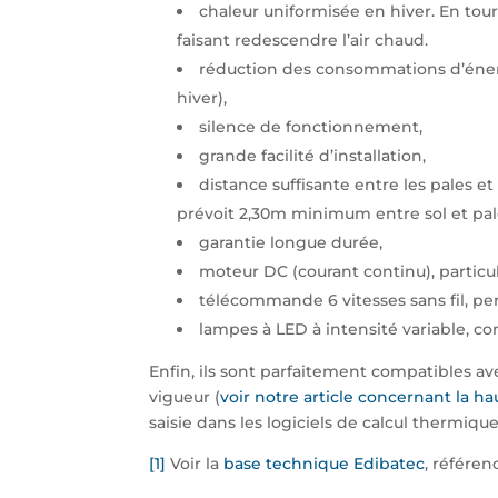
chaleur uniformisée en hiver. En tour
faisant redescendre l’air chaud.
réduction des consommations d’énerg
hiver),
silence de fonctionnement,
grande facilité d’installation,
distance suffisante entre les pales e
prévoit 2,30m minimum entre sol et pal
garantie longue durée,
moteur DC (courant continu), particu
télécommande 6 vitesses sans fil, per
lampes à LED à intensité variable, co
Enfin, ils sont parfaitement compatibles a
vigueur (
voir notre article concernant la ha
saisie dans les logiciels de calcul thermiq
[1]
Voir la
base technique Edibatec
, référe