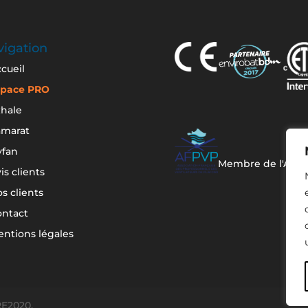
igation
cueil
space PRO
hale
amarat
yfan
Membre de l'AFP
is clients
s clients
ontact
ntions légales
RE2020.