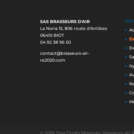
Nav
SAS BRASSEURS D'AIR
La Noria 15, 806 route d'Antibes
Ac
06410 BIOT
E
04 92 38 96 50
Ex
contact@brasseurs-air-
S
re2020.com
Iz
Av
No
C
Me
© 2026 Tous Droits Réservés. Brasseurs Air 