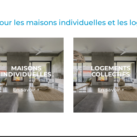
ur les maisons individuelles et les l
MAISONS
LOGEMENTS
INDIVIDUELLES
COLLECTIFS
En savoir +
En savoir +