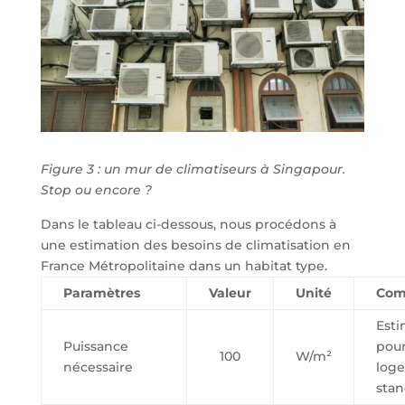
Figure 3 : un mur de climatiseurs à Singapour.
Stop ou encore ?
Dans le tableau ci-dessous, nous procédons à
une estimation des besoins de climatisation en
France Métropolitaine dans un habitat type.
Paramètres
Valeur
Unité
Com
Esti
Puissance
pou
100
W/m²
nécessaire
log
sta