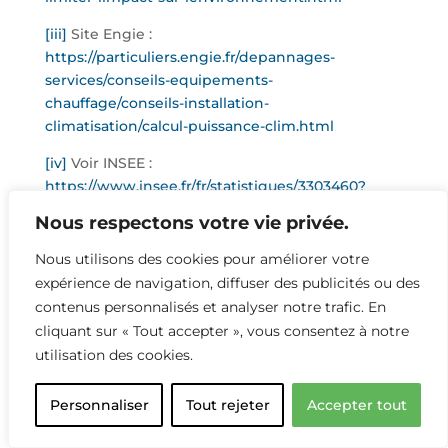
[iii]
Site Engie :
https://particuliers.engie.fr/depannages-
services/conseils-equipements-
chauffage/conseils-installation-
climatisation/calcul-puissance-clim.html
[iv]
Voir INSEE :
https://www.insee.fr/fr/statistiques/3303460?
sommaire=3353488
Nous respectons votre vie privée.
[v]
Source :
https://www.cairn.info/revue-
Nous utilisons des cookies pour améliorer votre
responsabilite-et-environnement-2018-2-page-
expérience de navigation, diffuser des publicités ou des
5.htm?contenu=resume
contenus personnalisés et analyser notre trafic. En
[vi]
Rapport Ventilation naturelle pour le confort
cliquant sur « Tout accepter », vous consentez à notre
thermique d’été dans des bâtiments de bureaux
utilisation des cookies.
« performants
» – 2022 – Robert Célaire, Loïc
Frayssinet, Khedidja Mamou, Thierry Rieser et
Personnaliser
Tout rejeter
Accepter tout
Benoit Ramos – p.57