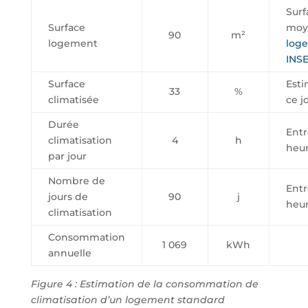
Surf
Surface
moy
90
m²
logement
log
INS
Surface
Esti
33
%
climatisée
ce j
Durée
Entr
climatisation
4
h
heu
par jour
Nombre de
Entr
jours de
90
j
heu
climatisation
Consommation
1 069
kWh
annuelle
Figure 4 : Estimation de la consommation de
climatisation d’un logement standard